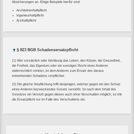
Absicherungen an. Einige Beispiele hierfür sind:
Architektenhaftpflicht
Ingenieurhaftpflicht
Arzthaftpflicht
§ 823 BGB Schadensersatzpflicht
(1) Wer vorsätzlich oder fahrlässig das Leben, den Körper, die Gesundheit,
die Freiheit, das Eigentum oder ein sonstiges Recht eines Anderen
widerrechtlich verletzt, ist dem Anderen zum Ersatz des daraus
entstehenden Schadens verpflichtet.
(2) Die gleiche Verpflichtung trifft denjenigen, welcher gegen ein den Schutz
eines Anderen bezweckendes Gesetz verstößt. Ist nach dem Inhalt des
Gesetzes ein Verstoß gegen dieses auch ohne Verschulden möglich, so tritt
die Ersatzpflicht nur im Falle des Verschuldens ein.