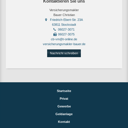
Kontaktieren Sie uns
Versicherungsmakler
Bauer Christian
Friedrich-Ebert-Str. 23A
63811 Stockstadt
06027-3071
06027-3075
cb-vm@t-online.de
versicherungsmakler-bauer.de
Nachricht schreiben
Startseite
Privat
Gewerbe
Geldanlage
Kontakt