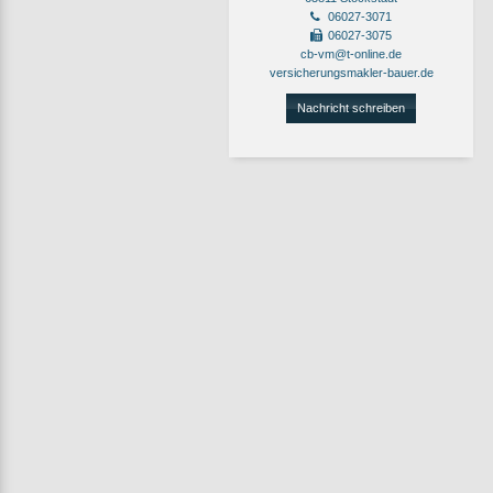
06027-3071
06027-3075
cb-vm@t-online.de
versicherungsmakler-bauer.de
Nachricht schreiben