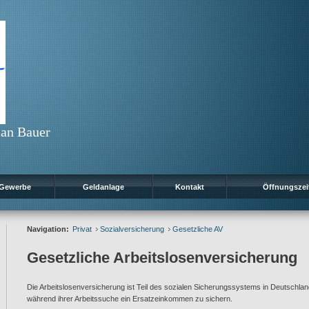
ian Bauer
Gewerbe
Geldanlage
Kontakt
Öffnungszei
Navigation:
Privat
Sozialversicherung
Gesetzliche AV
Gesetzliche Arbeitslosenversicherung
Die Arbeitslosenversicherung ist Teil des sozialen Sicherungssystems in Deutschlan
während ihrer Arbeitssuche ein Ersatzeinkommen zu sichern.