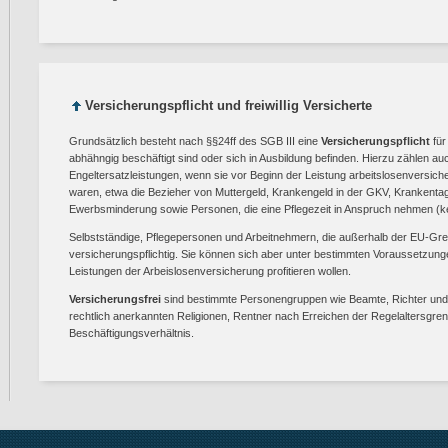
Versicherungspflicht und freiwillig Versicherte
Grundsätzlich besteht nach §§24ff des SGB III eine
Versicherungspflicht
für
abhähngig beschäftigt sind oder sich in Ausbildung befinden. Hierzu zählen a
Engeltersatzleistungen, wenn sie vor Beginn der Leistung arbeitslosenversicheru
waren, etwa die Bezieher von Muttergeld, Krankengeld in der GKV, Krankentag
Ewerbsminderung sowie Personen, die eine Pflegezeit in Anspruch nehmen (k
Selbstständige, Pflegepersonen und Arbeitnehmern, die außerhalb der EU-Gren
versicherungspflichtig. Sie können sich aber unter bestimmten Voraussetzun
Leistungen der Arbeislosenversicherung profitieren wollen.
Versicherungsfrei
sind bestimmte Personengruppen wie Beamte, Richter und Be
rechtlich anerkannten Religionen, Rentner nach Erreichen der Regelaltersgre
Beschäftigungsverhältnis.