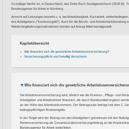
Grundlage hierfür ist, in Deutschland, das Dritte Buch Sozialgesetzbuch (SGB III). T
Bundesagentur für Arbeit in Nürnberg.
Anrecht auf Leistungen besteht u. a. bei Arbeitslosigkeit, Kurzarbeit, wetterbedingten
des Arbeitgebers ("Insolvenzgeld"). Auch für die Berufs- und Arbeitsmarktberatung 
Wiedereingliederungsmaßnahmen werden auf Antrag Mittel bereitgestellt.
Kapitelübersicht
Wie finanziert sich die gesetzliche Arbeitslosenversicherung?
Versicherungspflicht und freiwillig Versicherte
Wie finanziert sich die gesetzliche Arbeitslosenversicher
Die Arbeitslosenversicherung wird, ähnlich wie die Kranken-, Pflege- und Ren
Arbeitgeber und Arbeitnehmer finanziert, die durch Bundesmittel ergänzt werden
an der Höhe des Arbeitseinkommens. Der Beitragssatz beträgt seit dem 1. Ja
beitragspflichtigen Bruttoentgelts.
In der Regel wird der Beitrag von den Arbeitgebern gemeinsam mit den Beiträg
Rentenversicherung als Gesamtsozialversicherungsbeitrag an die Krankenkas
Bundesagentur für Arbeit weiterleiten.