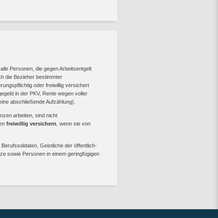
 alle Personen, die gegen Arbeitsentgelt
uch die Bezieher bestimmter
ngspflichtig oder freiwillig versichert
egeld in der PKV, Rente wegen voller
eine abschließende Aufzählung).
zen arbeiten, sind nicht
gen
freiwillig versichern
, wenn sie von
rufssoldaten, Geistliche der öffentlich-
nze sowie Personen in einem geringfügigen