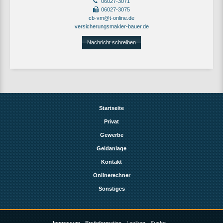
06027-3071
06027-3075
cb-vm@t-online.de
versicherungsmakler-bauer.de
Nachricht schreiben
Startseite
Privat
Gewerbe
Geldanlage
Kontakt
Onlinerechner
Sonstiges
Impressum
Erstinformation
Lexikon
Suche