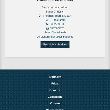
Versicherungsmakler
Bauer Christian
Friedrich-Ebert-Str. 23A
63811 Stockstadt
06027-3071
06027-3075
cb-vm@t-online.de
versicherungsmakler-bauer.de
Nachricht schreiben
Startseite
Privat
Gewerbe
Geldanlage
Kontakt