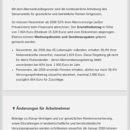
Mit dem Alterseinkünftegesetz wird die kontinuierliche Anhebung des
Steueranteils für gesetzliche und betriebliche Renten fortgesetzt.
So müssen Neurentner ab 2006 52% ihrer Altersvorsorge (außer
Privatrenten) beim Finanzamt abrechnen. Der
Grundfreibetrag
in Höhe
von 7.664 Euro (Eheleute 15.328 Euro) wird vom Einkommen abgezogen.
Ebenso können
Werbungskosten und Sonderausgaben
geltend
gemacht werden.
Neurentner, die 2006 das 65.Lebensjahr vollenden, erhalten 38,4% ihrer
Nebeneinkünfte steuerfrei, maximal 1.824 Euro. Diese Regelung gilt nicht
für ältere Ruheständler - deren Altersentlastungsbetrag bleibt
unverändert bei 40% bzw. 1.900 Euro im Jahr.
Pensionäre, die 2006 erstmals Pension erhalten, dürfen nur noch 38,4%
Versorgungsfreibetrag steuerfrei abziehen, maximal 2.880 Euro
zuzüglich 864 Euro für Zuschläge.
Änderungen für Arbeitnehmer
Beiträge zu Rürup-Verträgen und zur gesetzlichen Rentenversicherung,
sowie Einzahlungen in landwirtschaftliche und berufsständische
Versorgungswerke werden schrittweise steuerfrei. Ab Januar 2006 können