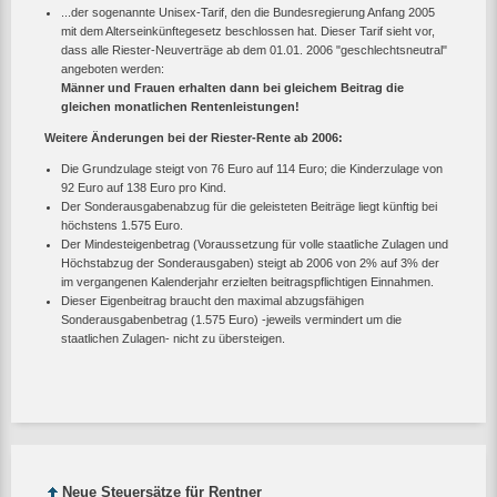
...der sogenannte Unisex-Tarif, den die Bundesregierung Anfang 2005
mit dem Alterseinkünftegesetz beschlossen hat. Dieser Tarif sieht vor,
dass alle Riester-Neuverträge ab dem 01.01. 2006 "geschlechtsneutral"
angeboten werden:
Männer und Frauen erhalten dann bei gleichem Beitrag die
gleichen monatlichen Rentenleistungen!
Weitere Änderungen bei der Riester-Rente ab 2006:
Die Grundzulage steigt von 76 Euro auf 114 Euro; die Kinderzulage von
92 Euro auf 138 Euro pro Kind.
Der Sonderausgabenabzug für die geleisteten Beiträge liegt künftig bei
höchstens 1.575 Euro.
Der Mindesteigenbetrag (Voraussetzung für volle staatliche Zulagen und
Höchstabzug der Sonderausgaben) steigt ab 2006 von 2% auf 3% der
im vergangenen Kalenderjahr erzielten beitragspflichtigen Einnahmen.
Dieser Eigenbeitrag braucht den maximal abzugsfähigen
Sonderausgabenbetrag (1.575 Euro) -jeweils vermindert um die
staatlichen Zulagen- nicht zu übersteigen.
Neue Steuersätze für Rentner