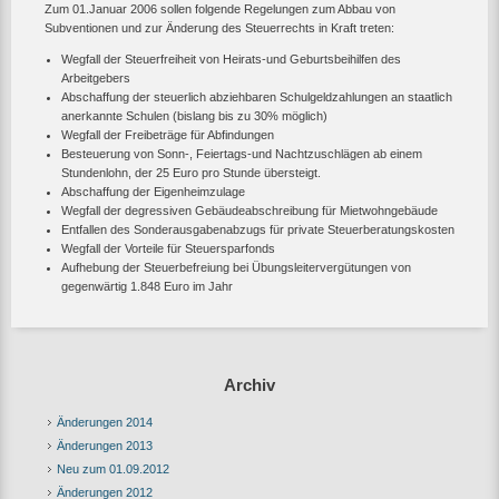
Zum 01.Januar 2006 sollen folgende Regelungen zum Abbau von
Subventionen und zur Änderung des Steuerrechts in Kraft treten:
Wegfall der Steuerfreiheit von Heirats-und Geburtsbeihilfen des
Arbeitgebers
Abschaffung der steuerlich abziehbaren Schulgeldzahlungen an staatlich
anerkannte Schulen (bislang bis zu 30% möglich)
Wegfall der Freibeträge für Abfindungen
Besteuerung von Sonn-, Feiertags-und Nachtzuschlägen ab einem
Stundenlohn, der 25 Euro pro Stunde übersteigt.
Abschaffung der Eigenheimzulage
Wegfall der degressiven Gebäudeabschreibung für Mietwohngebäude
Entfallen des Sonderausgabenabzugs für private Steuerberatungskosten
Wegfall der Vorteile für Steuersparfonds
Aufhebung der Steuerbefreiung bei Übungsleitervergütungen von
gegenwärtig 1.848 Euro im Jahr
Archiv
Änderungen 2014
Änderungen 2013
Neu zum 01.09.2012
Änderungen 2012