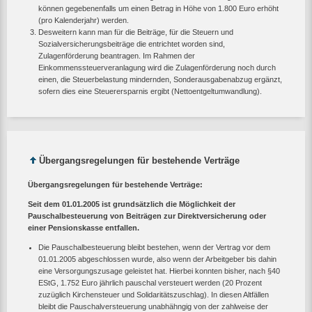
können gegebenenfalls um einen Betrag in Höhe von 1.800 Euro erhöht
(pro Kalenderjahr) werden.
Desweitern kann man für die Beiträge, für die Steuern und
Sozialversicherungsbeiträge die entrichtet worden sind,
Zulagenförderung beantragen. Im Rahmen der
Einkommenssteuerveranlagung wird die Zulagenförderung noch durch
einen, die Steuerbelastung mindernden, Sonderausgabenabzug ergänzt,
sofern dies eine Steuerersparnis ergibt (Nettoentgeltumwandlung).
Übergangsregelungen für bestehende Verträge
Übergangsregelungen für bestehende Verträge:
Seit dem 01.01.2005 ist grundsätzlich die Möglichkeit der
Pauschalbesteuerung von Beiträgen zur Direktversicherung oder
einer Pensionskasse entfallen.
Die Pauschalbesteuerung bleibt bestehen, wenn der Vertrag vor dem
01.01.2005 abgeschlossen wurde, also wenn der Arbeitgeber bis dahin
eine Versorgungszusage geleistet hat. Hierbei konnten bisher, nach §40
EStG, 1.752 Euro jährlich pauschal versteuert werden (20 Prozent
zuzüglich Kirchensteuer und Solidaritätszuschlag). In diesen Altfällen
bleibt die Pauschalversteuerung unabhähngig von der zahlweise der