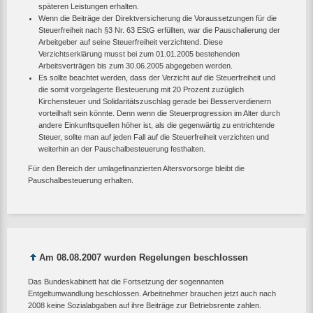
späteren Leistungen erhalten.
Wenn die Beiträge der Direktversicherung die Voraussetzungen für die
Steuerfreiheit nach §3 Nr. 63 EStG erfüllten, war die Pauschalierung der
Arbeitgeber auf seine Steuerfreiheit verzichtend. Diese
Verzichtserklärung musst bei zum 01.01.2005 bestehenden
Arbeitsverträgen bis zum 30.06.2005 abgegeben werden.
Es sollte beachtet werden, dass der Verzicht auf die Steuerfreiheit und
die somit vorgelagerte Besteuerung mit 20 Prozent zuzüglich
Kirchensteuer und Solidaritätszuschlag gerade bei Besserverdienern
vorteilhaft sein könnte. Denn wenn die Steuerprogression im Alter durch
andere Einkunftsquellen höher ist, als die gegenwärtig zu entrichtende
Steuer, sollte man auf jeden Fall auf die Steuerfreiheit verzichten und
weiterhin an der Pauschalbesteuerung festhalten.
Für den Bereich der umlagefinanzierten Altersvorsorge bleibt die
Pauschalbesteuerung erhalten.
Am 08.08.2007 wurden Regelungen beschlossen
Das Bundeskabinett hat die Fortsetzung der sogennanten
Entgeltumwandlung beschlossen. Arbeitnehmer brauchen jetzt auch nach
2008 keine Sozialabgaben auf ihre Beiträge zur Betriebsrente zahlen.