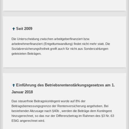
Seit 2009
Die Unterscheidung zwischen arbeitgeberfinanziert bzw.
arbeitnehmerfinanziert (Entgeltumwandlung) findet nicht mehr statt. Die
Sozialversicherungsfreiheit greift auch für nicht aus Sonderzahlungen
geleisteten Beiträgen.
Einführung des Betriebsrentenstärkungsgesetzes am 1.
Januar 2018
Das steuerfreie Beitragskontingent wurde auf 8% der
Beitragsbemessungsgrenze der Rentenversicherung angehoben. Bei
bestehender Altzusage nach §40b , werden die Beiträge dem Kontingent
hinzugerechnet, so das nur der Differenzbetrag im Rahmen des §3 Nr. 63
EStG angerechnet wird.