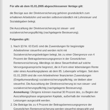
Für alle ab dem 01.01.2005 abgeschlossenen Vertäge gilt
:
die Bezüge aus der Direktversicherung gehören grundsätzlich zum
erhaltenen Arbeitslohn und werden selbstverständlich mit Lohnsteuer und
Sozialabgaben belegt.
Die Auszahlung der Direktversicherung ist steuer- und
sozialversicherungspflichtig (nachgelagerte Besteuerung).
Folgendes gilt:
Nach §3 Nr. 63 EstG sind die Zuwendungen für begünstigte
Arbeitnehmer steuerfrei und werden nicht mit
Sozialversicherungsbeiträgen belegt, bis zu einer Obergrenze von 4
Prozent der Beitragsbemessungsgrenze in der Gesetzlichen
Rentenversicherung. Allerdings ist diese Steuerfreiheit auf solche
Versorgungsansprüche begrenzt, die in Form einer lebenslangen Rente
oder eines Ausahlungsplanes ab dem 85. Lebensjahr erfolgen. Seit dem
01.01.2009 sind die vom Arbeitnehmer finanzierten Zuwendungen
(Entgeltumwandlung) sozialversicherungspflichtig; sie bleiben aber
steuerfrei. Die Auszahlung der Direktversicherung ist nun steuer- und
sozialversicherungspflichtig (nachgelagerte Besteuerung).
Anmerkung:
Übrigens können maximal 30 Prozent des, zu Beginn der
Auszahlungsphase angesparten Kapitals, außerhalb der monatlichen
Leistungen ausgezahlt werden.
Die Beiträge bis zu 4 Prozent der Beitragsbemessungsgrenze der
Gesetzlichen Rentenversicherung werden steuerfrei eingezahlt und