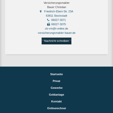
Versicherungsmakler
Bauer Christian
Friedrich-Ebert-Str. 23A
63811 Stockstadt
06027-3071
06027-3075
cb-vm@t-online.de
versicherungsmakler-bauer.de
Nachricht schreiben
Startseite
Privat
Gewerbe
Geldanlage
Kontakt
Onlinerechner