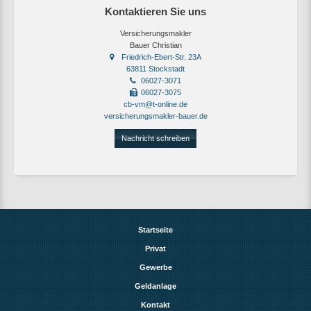
Kontaktieren Sie uns
Versicherungsmakler
Bauer Christian
Friedrich-Ebert-Str. 23A
63811 Stockstadt
06027-3071
06027-3075
cb-vm@t-online.de
versicherungsmakler-bauer.de
Nachricht schreiben
Startseite
Privat
Gewerbe
Geldanlage
Kontakt