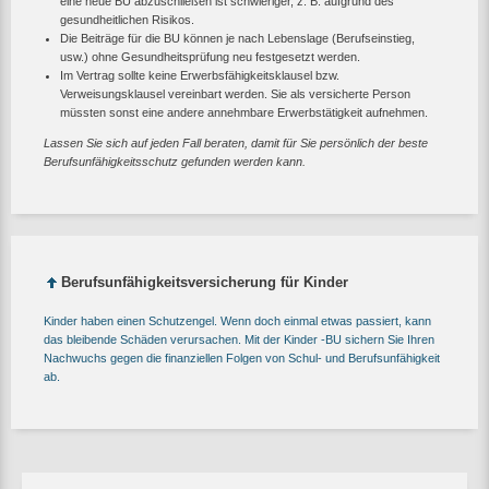
eine neue BU abzuschließen ist schwieriger, z. B. aufgrund des
gesundheitlichen Risikos.
Die Beiträge für die BU können je nach Lebenslage (Berufseinstieg,
usw.) ohne Gesundheitsprüfung neu festgesetzt werden.
Im Vertrag sollte keine Erwerbsfähigkeitsklausel bzw.
Verweisungsklausel vereinbart werden. Sie als versicherte Person
müssten sonst eine andere annehmbare Erwerbstätigkeit aufnehmen.
Lassen Sie sich auf jeden Fall beraten, damit für Sie persönlich der beste
Berufsunfähigkeitsschutz gefunden werden kann.
Berufsunfähigkeitsversicherung für Kinder
Kinder haben einen Schutzengel. Wenn doch einmal etwas passiert, kann
das bleibende Schäden verursachen. Mit der Kinder -BU sichern Sie Ihren
Nachwuchs gegen die finanziellen Folgen von Schul- und Berufsunfähigkeit
ab.