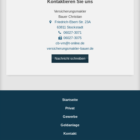
Kontaktieren Sie uns
Versicherungsmakler
Bauer Christian
Friedrich-Ebert-Str. 23A
63811 Stockstadt
06027-3071
06027-3075
cb-vm@t-online.de
versicherungsmakler-bauer.de
Nachricht schreiben
Startseite
Privat
Gewerbe
Geldanlage
Kontakt