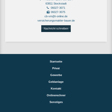
63811 Stockstadt
06027-3071
06027-3075
cb-vm@t-online.de
versicherungsmakler-bauer.de
Nachricht schreiben
Startseite
Privat
Gewerbe
Geldanlage
Kontakt
Onlinerechner
Sonstiges